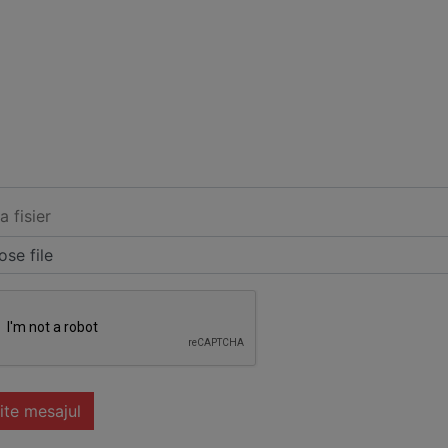
a fisier
se file
ite mesajul