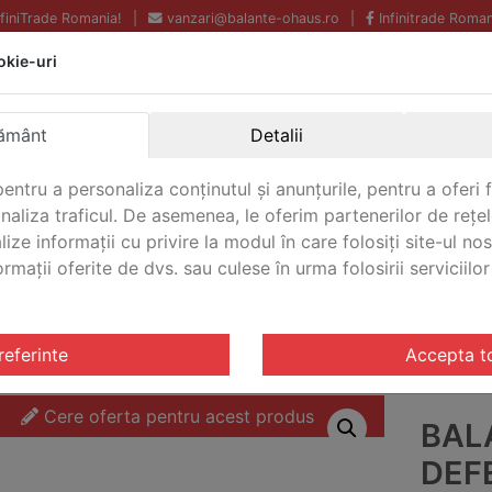
InfiniTrade Romania!
|
vanzari@balante-ohaus.ro
|
Infinitrade Roman
okie-uri
Echipamente profesionale
Livrare rapida.
pentru laborator.
Oriunde in Romania.
ământ
Detalii
Garantie Internationala.
entru a personaliza conținutul și anunțurile, pentru a oferi f
analiza traficul. De asemenea, le oferim partenerilor de rețel
lize informații cu privire la modul în care folosiți site-ul no
mații oferite de dvs. sau culese în urma folosirii serviciilor 
CONTACT
riale Defender® 2200
/ Balanta industriala Defender® 22
referinte
Accepta t
Cere oferta pentru acest produs
BAL
DEF