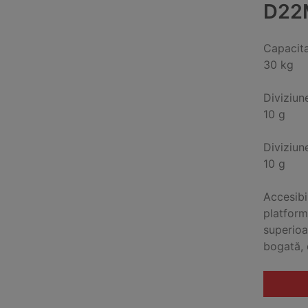
D22
Capacit
30 kg
Diviziun
10 g
Diviziun
10 g
Accesibi
platform
superioa
bogată, 