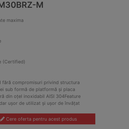
M30BRZ-M
ate maxima
e
e (Certified)
l fără compromisuri privind structura
ei sub formă de platformă și placa
ră din oțel inoxidabil AISI 304Feature
dar ușor de utilizat și ușor de învățat
Cere oferta pentru acest produs