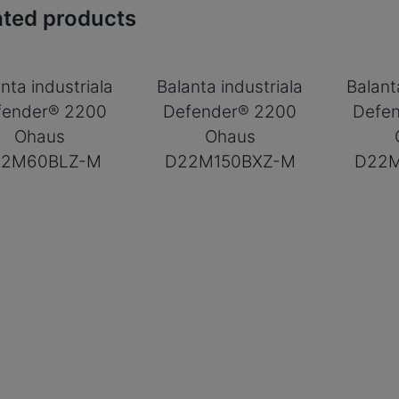
ated products
nta industriala
Balanta industriala
Balant
fender® 2200
Defender® 2200
Defe
Ohaus
Ohaus
22M60BLZ-M
D22M150BXZ-M
D22M