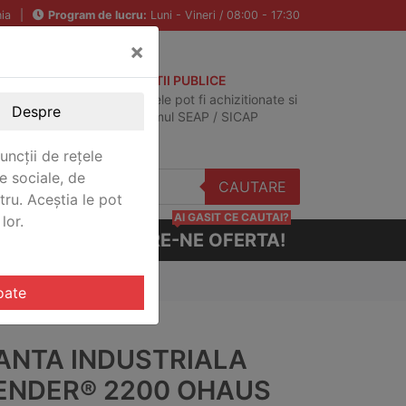
ia
|
Program de lucru:
Luni - Vineri / 08:00 - 17:30
×
ACHIZITII PUBLICE
Produsele pot fi achizitionate si
Despre
in sistemul SEAP / SICAP
uncții de rețele
e sociale, de
CAUTARE
stru. Aceștia le pot
AI GASIT CE CAUTAI?
lor.
CERE-NE OFERTA!
00 Ohaus D22M30BRZ-M
oate
ANTA INDUSTRIALA
ENDER® 2200 OHAUS