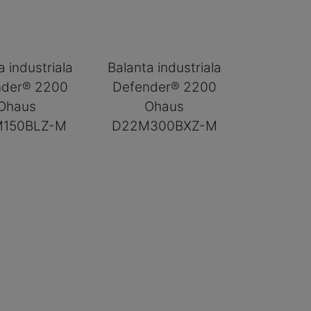
a industriala
Balanta industriala
nder® 2200
Defender® 2200
Ohaus
Ohaus
150BLZ-M
D22M300BXZ-M