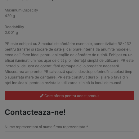
Maximum Capacity
420 g
Readability
0.001 g
PR este echipat cu 3 moduri de cântărire esențiale, conectivitate RS-232
pentru transfer și stocare de date și calibrare internă (la anumite modele),
ceea ce îl face ideal pentru aplicațiile de cântărire de rutină. Echipat cu un
afișaj iluminat luminos ușor de citit și o interfață simplă de utilizare, PR este
incredibil de ușor de operat, fără aproape nici o pregătire necesară.
Micșorarea amprentei PR salvează spațiul desktop, oferind în același timp
o suprafață mare de cântărire. PR este construit durabil și are o tavă din
oțel inoxidabil pentru a rezista la utilizarea zilnică la locul de muncă.
Cere oferta pentru acest produs
Contacteaza-ne!
Nume reprezentant si nume firma reprezentata *