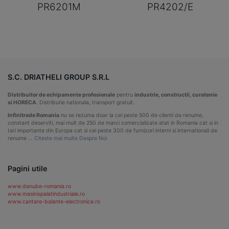
PR6201M
PR4202/E
S.C. DRIATHELI GROUP S.R.L
Distribuitor de echipamente profesionale
pentru
industrie, constructii, curatenie
si HORECA
. Distributie nationala, transport gratuit.
Infinitrade Romania
nu se rezuma doar la cei peste 500 de clienti de renume,
constant deserviti, mai mult de 250 de marci comercializate atat in Romania cat si in
tari importante din Europa cat si cei peste 300 de furnizori interni si internationali de
renume …
Citeste mai multe Despre Noi
Pagini utile
www.danube-romania.ro
www.masinispalatindustriale.ro
www.cantare-balante-electronice.ro