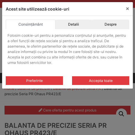
Skip
vanzari@balante-ohaus.ro
|
Infinitrade Romania
×
to
Acest site utilizează cookie-uri
content
Consimțământ
Detalii
Despre
ACHIZITII PUBLICE
Folosim cookie-uri pentru a personaliza conținutul și anunțurile, pentru
Produsele pot fi achizitionate si in sistemul SEAP / SICAP
a oferi funcții de rețele sociale și pentru a analiza traficul. De
Products
asemenea, le oferim partenerilor de rețele sociale, de publicitate și de
search
CAUTARE
analize informații cu privire la modul în care folosiți site-ul nostru.
Aceștia le pot combina cu alte informații oferite de dvs. sau culese în
urma folosirii serviciilor lor.
Cere-ne oferta!
Toate produsele
CONTACT
Preferinte
Accepta toate
Home
/
Balante de precizie
/
Balante de precizie Seria PR
/ Balanta de
precizie Seria PR Ohaus PR423/E
Cere oferta pentru acest produs
BALANTA DE PRECIZIE SERIA PR
OHAUS PR423/E