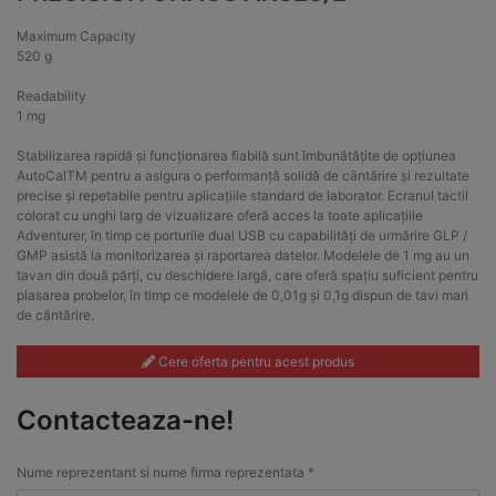
Maximum Capacity
520 g
Readability
1 mg
Stabilizarea rapidă și funcționarea fiabilă sunt îmbunătățite de opțiunea
AutoCalTM pentru a asigura o performanță solidă de cântărire și rezultate
precise și repetabile pentru aplicațiile standard de laborator. Ecranul tactil
colorat cu unghi larg de vizualizare oferă acces la toate aplicațiile
Adventurer, în timp ce porturile dual USB cu capabilități de urmărire GLP /
GMP asistă la monitorizarea și raportarea datelor. Modelele de 1 mg au un
tavan din două părți, cu deschidere largă, care oferă spațiu suficient pentru
plasarea probelor, în timp ce modelele de 0,01g și 0,1g dispun de tavi mari
de cântărire.
Cere oferta pentru acest produs
Contacteaza-ne!
Nume reprezentant si nume firma reprezentata *