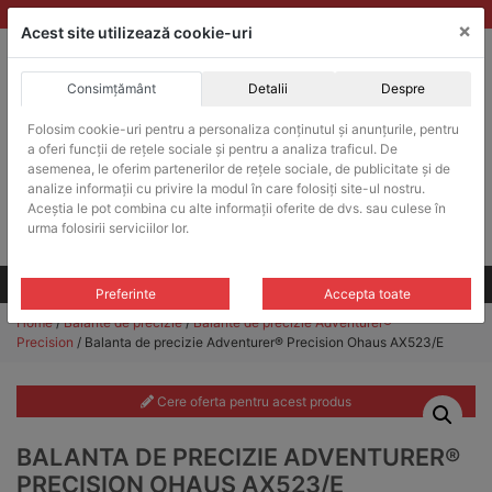
Skip
vanzari@balante-ohaus.ro
|
Infinitrade Romania
×
to
Acest site utilizează cookie-uri
content
Consimțământ
Detalii
Despre
ACHIZITII PUBLICE
Folosim cookie-uri pentru a personaliza conținutul și anunțurile, pentru
Produsele pot fi achizitionate si in sistemul SEAP / SICAP
a oferi funcții de rețele sociale și pentru a analiza traficul. De
Products
asemenea, le oferim partenerilor de rețele sociale, de publicitate și de
search
CAUTARE
analize informații cu privire la modul în care folosiți site-ul nostru.
Aceștia le pot combina cu alte informații oferite de dvs. sau culese în
urma folosirii serviciilor lor.
Cere-ne oferta!
Toate produsele
CONTACT
Preferinte
Accepta toate
Home
/
Balante de precizie
/
Balante de precizie Adventurer®
Precision
/ Balanta de precizie Adventurer® Precision Ohaus AX523/E
Cere oferta pentru acest produs
BALANTA DE PRECIZIE ADVENTURER®
PRECISION OHAUS AX523/E