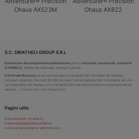
Adventurer® Precision
Adventurer® Precision
Ohaus AX523M
Ohaus AX822
S.C. DRIATHELI GROUP S.R.L
Distribuitor de echipamente profesionale
pentru
industrie, constructii, curatenie
si HORECA
. Distributie nationala, transport gratuit.
Infinitrade Romania
nu se rezuma doar la cei peste 500 de clienti de renume,
constant deserviti, mai mult de 250 de marci comercializate atat in Romania cat si in
tari importante din Europa cat si cei peste 300 de furnizori interni si internationali de
renume …
Citeste mai multe Despre Noi
Pagini utile
www.danube-romania.ro
www.masinispalatindustriale.ro
www.cantare-balante-electronice.ro