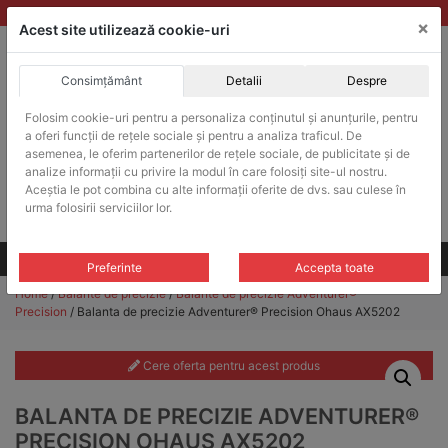
Skip
vanzari@balante-ohaus.ro
|
Infinitrade Romania
×
to
Acest site utilizează cookie-uri
content
Consimțământ
Detalii
Despre
ACHIZITII PUBLICE
Folosim cookie-uri pentru a personaliza conținutul și anunțurile, pentru
Produsele pot fi achizitionate si in sistemul SEAP / SICAP
a oferi funcții de rețele sociale și pentru a analiza traficul. De
Products
asemenea, le oferim partenerilor de rețele sociale, de publicitate și de
search
CAUTARE
analize informații cu privire la modul în care folosiți site-ul nostru.
Aceștia le pot combina cu alte informații oferite de dvs. sau culese în
urma folosirii serviciilor lor.
Cere-ne oferta!
Toate produsele
CONTACT
Preferinte
Accepta toate
Home
/
Balante de precizie
/
Balante de precizie Adventurer®
Precision
/ Balanta de precizie Adventurer® Precision Ohaus AX5202
Cere oferta pentru acest produs
BALANTA DE PRECIZIE ADVENTURER®
PRECISION OHAUS AX5202