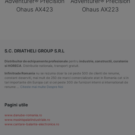
Adventurer® Precision
Adventurer® Precision
Ohaus AX423
Ohaus AX223
S.C. DRIATHELI GROUP S.R.L
Distribuitor de echipamente profesionale
pentru
industrie, constructii, curatenie
si HORECA
. Distributie nationala, transport gratuit.
Infinitrade Romania
nu se rezuma doar la cei peste 500 de clienti de renume,
constant deserviti, mai mult de 250 de marci comercializate atat in Romania cat si in
tari importante din Europa cat si cei peste 300 de furnizori interni si internationali de
renume …
Citeste mai multe Despre Noi
Pagini utile
www.danube-romania.ro
www.masinispalatindustriale.ro
www.cantare-balante-electronice.ro