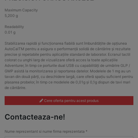
Maximum Capacity
5,200 g
Readability
0.01 g
Stabilizarea rapidă și funcționarea fiabilă sunt îmbunătățite de opțiunea
AutoCalTM pentru a asigura o performanță solidă de cântărire și rezultate
precise și repetabile pentru aplicațiile standard de laborator. Ecranul tactil
colorat cu unghi larg de vizualizare oferă acces la toate aplicațiile
Adventurer, în timp ce porturile dual USB cu capabilități de urmărire GLP /
GMP asistă la monitorizarea și raportarea datelor. Modelele de 1 mg au un
tavan din două părți, cu deschidere largă, care oferă spațiu suficient pentru
plasarea probelor, în timp ce modelele de 0,01g și 0,1g dispun de tavi mari
de cântărire.
Cere oferta pentru acest produs
Contacteaza-ne!
Nume reprezentant si nume firma reprezentata *