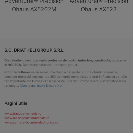
Adventurer® Precision
Adventurer® Precision
Ohaus AX5202M
Ohaus AX523
S.C. DRIATHELI GROUP S.R.L
Distribuitor de echipamente profesionale
pentru
industrie, constructii, curatenie
si HORECA
. Distributie nationala, transport gratuit.
Infinitrade Romania
nu se rezuma doar la cei peste 500 de clienti de renume,
constant deserviti, mai mult de 250 de marci comercializate atat in Romania cat si in
tari importante din Europa cat si cei peste 300 de furnizori interni si internationali de
renume …
Citeste mai multe Despre Noi
Pagini utile
www.danube-romania.ro
www.masinispalatindustriale.ro
www.cantare-balante-electronice.ro