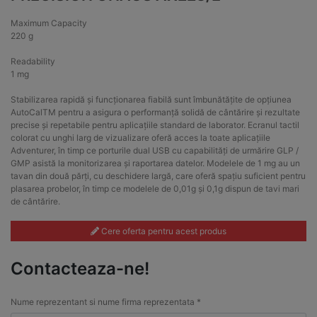
Maximum Capacity
220 g
Readability
1 mg
Stabilizarea rapidă și funcționarea fiabilă sunt îmbunătățite de opțiunea
AutoCalTM pentru a asigura o performanță solidă de cântărire și rezultate
precise și repetabile pentru aplicațiile standard de laborator. Ecranul tactil
colorat cu unghi larg de vizualizare oferă acces la toate aplicațiile
Adventurer, în timp ce porturile dual USB cu capabilități de urmărire GLP /
GMP asistă la monitorizarea și raportarea datelor. Modelele de 1 mg au un
tavan din două părți, cu deschidere largă, care oferă spațiu suficient pentru
plasarea probelor, în timp ce modelele de 0,01g și 0,1g dispun de tavi mari
de cântărire.
Cere oferta pentru acest produs
Contacteaza-ne!
Nume reprezentant si nume firma reprezentata *