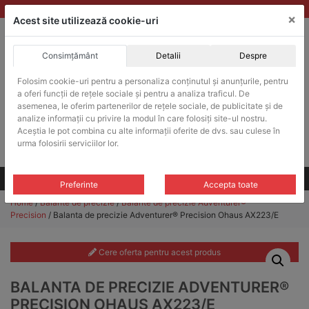
Skip
vanzari@balante-ohaus.ro
|
Infinitrade Romania
×
to
Acest site utilizează cookie-uri
content
Consimțământ
Detalii
Despre
ACHIZITII PUBLICE
Folosim cookie-uri pentru a personaliza conținutul și anunțurile, pentru
Produsele pot fi achizitionate si in sistemul SEAP / SICAP
a oferi funcții de rețele sociale și pentru a analiza traficul. De
Products
asemenea, le oferim partenerilor de rețele sociale, de publicitate și de
search
CAUTARE
analize informații cu privire la modul în care folosiți site-ul nostru.
Aceștia le pot combina cu alte informații oferite de dvs. sau culese în
urma folosirii serviciilor lor.
Cere-ne oferta!
Toate produsele
CONTACT
Preferinte
Accepta toate
Home
/
Balante de precizie
/
Balante de precizie Adventurer®
Precision
/ Balanta de precizie Adventurer® Precision Ohaus AX223/E
Cere oferta pentru acest produs
BALANTA DE PRECIZIE ADVENTURER®
PRECISION OHAUS AX223/E