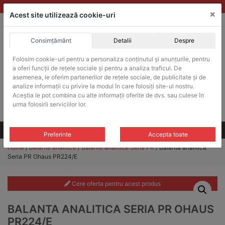
Skip
vanzari@balante-ohaus.ro
|
Infinitrade Romania
×
to
Acest site utilizează cookie-uri
content
Consimțământ
Detalii
Despre
ACHIZITII PUBLICE
Folosim cookie-uri pentru a personaliza conținutul și anunțurile, pentru
Produsele pot fi achizitionate si in sistemul SEAP / SICAP
a oferi funcții de rețele sociale și pentru a analiza traficul. De
Products
asemenea, le oferim partenerilor de rețele sociale, de publicitate și de
search
CAUTARE
analize informații cu privire la modul în care folosiți site-ul nostru.
Aceștia le pot combina cu alte informații oferite de dvs. sau culese în
urma folosirii serviciilor lor.
Cere-ne oferta!
Toate produsele
CONTACT
Preferinte
Accepta toate
Home
/
Balante analitice
/
Balante analitice Seria PR
/ Balanta analitica
Seria PR Ohaus PR224/E
Cere oferta pentru acest produs
BALANTA ANALITICA SERIA PR OHAUS
PR224/E