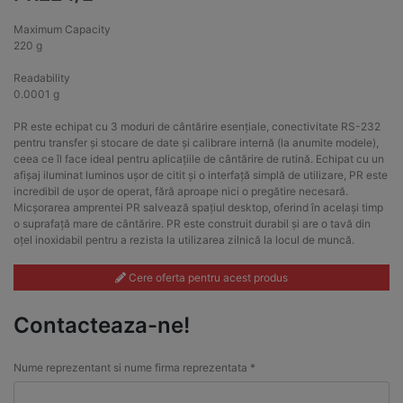
Maximum Capacity
220 g
Readability
0.0001 g
PR este echipat cu 3 moduri de cântărire esențiale, conectivitate RS-232
pentru transfer și stocare de date și calibrare internă (la anumite modele),
ceea ce îl face ideal pentru aplicațiile de cântărire de rutină. Echipat cu un
afișaj iluminat luminos ușor de citit și o interfață simplă de utilizare, PR este
incredibil de ușor de operat, fără aproape nici o pregătire necesară.
Micșorarea amprentei PR salvează spațiul desktop, oferind în același timp
o suprafață mare de cântărire. PR este construit durabil și are o tavă din
oțel inoxidabil pentru a rezista la utilizarea zilnică la locul de muncă.
Cere oferta pentru acest produs
Contacteaza-ne!
Nume reprezentant si nume firma reprezentata *