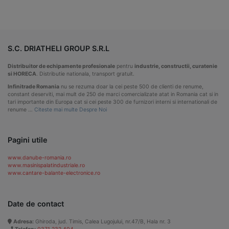
S.C. DRIATHELI GROUP S.R.L
Distribuitor de echipamente profesionale
pentru
industrie, constructii, curatenie
si HORECA
. Distributie nationala, transport gratuit.
Infinitrade Romania
nu se rezuma doar la cei peste 500 de clienti de renume,
constant deserviti, mai mult de 250 de marci comercializate atat in Romania cat si in
tari importante din Europa cat si cei peste 300 de furnizori interni si internationali de
renume …
Citeste mai multe Despre Noi
Pagini utile
www.danube-romania.ro
www.masinispalatindustriale.ro
www.cantare-balante-electronice.ro
Date de contact
Adresa:
Ghiroda, jud. Timis, Calea Lugojului, nr.47/B, Hala nr. 3