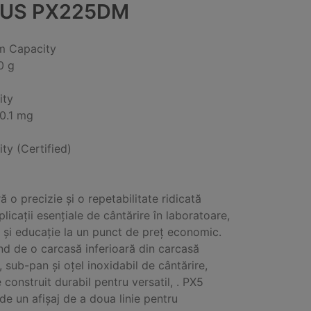
US PX225DM
 Capacity
0 g
ity
0.1 mg
ity (Certified)
ă o precizie și o repetabilitate ridicată
licații esențiale de cântărire în laboratoare,
e și educație la un punct de preț economic.
d de o carcasă inferioară din carcasă
, sub-pan și oțel inoxidabil de cântărire,
 construit durabil pentru versatil, . PX5
de un afișaj de a doua linie pentru