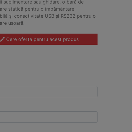
ii suplimentare sau ghidare, o bară de
are statică pentru o împământare
ilă și conectivitate USB și RS232 pentru o
are ușoară.
Cere oferta pentru acest produs