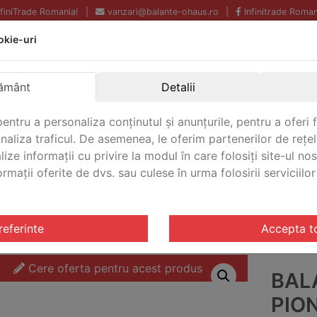
InfiniTrade Romania!
|
vanzari@balante-ohaus.ro
|
Infinitrade Roman
okie-uri
Echipamente profesionale
Livrare rapida.
pentru laborator.
Oriunde in Romania.
ământ
Detalii
Garantie Internationala.
entru a personaliza conținutul și anunțurile, pentru a oferi f
analiza traficul. De asemenea, le oferim partenerilor de rețel
lize informații cu privire la modul în care folosiți site-ul no
mații oferite de dvs. sau culese în urma folosirii serviciilor 
CONTACT
e Pioneer® Semi-Micro
/ Balanta analitica Pioneer® Semi-
referinte
Accepta t
Cere oferta pentru acest produs
BAL
PIO