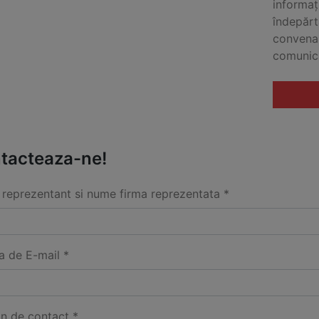
informaț
îndepărt
convenab
comunic
tacteaza-ne!
reprezentant si nume firma reprezentata *
a de E-mail *
on de contact *