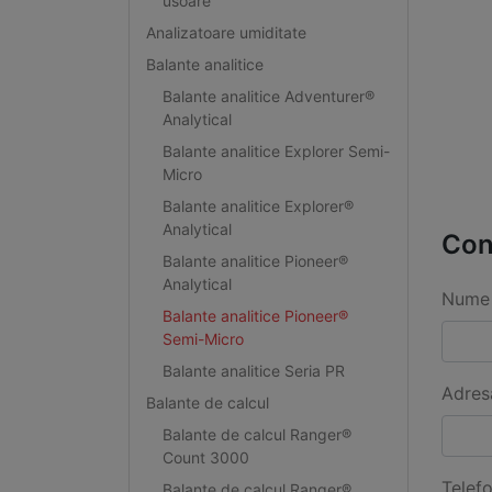
usoare
Analizatoare umiditate
Balante analitice
Balante analitice Adventurer®
Analytical
Balante analitice Explorer Semi-
Micro
Balante analitice Explorer®
Analytical
Con
Balante analitice Pioneer®
Analytical
Nume 
Balante analitice Pioneer®
Semi-Micro
Balante analitice Seria PR
Adres
Balante de calcul
Balante de calcul Ranger®
Count 3000
Telef
Balante de calcul Ranger®