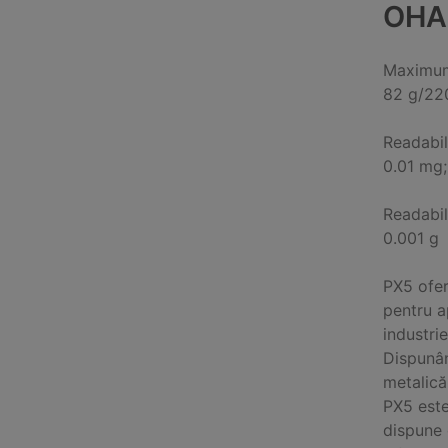
OHA
Maximum
82 g/22
Readabil
0.01 mg;
Readabil
0.001 g
PX5 ofer
pentru ap
industri
Dispunân
metalică
PX5 este
dispune 