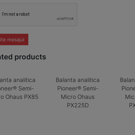
ite mesajul
ated products
anta analitica
Balanta analitica
Balan
oneer® Semi-
Pioneer® Semi-
Pion
ro Ohaus PX85
Micro Ohaus
Mic
PX225D
P