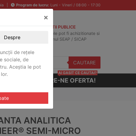
ia
|
Program de lucru:
Luni - Vineri / 08:00 - 17:30
×
ACHIZITII PUBLICE
Produsele pot fi achizitionate si
Despre
in sistemul SEAP / SICAP
uncții de rețele
e sociale, de
CAUTARE
stru. Aceștia le pot
AI GASIT CE CAUTAI?
lor.
CERE-NE OFERTA!
Micro Ohaus PX225DM
oate
ANTA ANALITICA
NEER® SEMI-MICRO