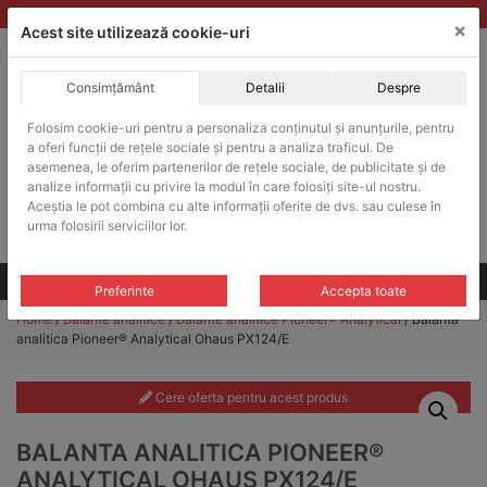
Skip
vanzari@balante-ohaus.ro
|
Infinitrade Romania
×
to
Acest site utilizează cookie-uri
content
Consimțământ
Detalii
Despre
ACHIZITII PUBLICE
Folosim cookie-uri pentru a personaliza conținutul și anunțurile, pentru
Produsele pot fi achizitionate si in sistemul SEAP / SICAP
a oferi funcții de rețele sociale și pentru a analiza traficul. De
Products
asemenea, le oferim partenerilor de rețele sociale, de publicitate și de
search
CAUTARE
analize informații cu privire la modul în care folosiți site-ul nostru.
Aceștia le pot combina cu alte informații oferite de dvs. sau culese în
urma folosirii serviciilor lor.
Cere-ne oferta!
Toate produsele
CONTACT
Preferinte
Accepta toate
Home
/
Balante analitice
/
Balante analitice Pioneer® Analytical
/ Balanta
analitica Pioneer® Analytical Ohaus PX124/E
Cere oferta pentru acest produs
BALANTA ANALITICA PIONEER®
ANALYTICAL OHAUS PX124/E