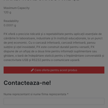
Maximum Capacity
120 g
Readability
0.0001 g
PX oferă o precizie ridicată și o repetabilitate pentru aplicații esențiale de
cântărire în laboratoare, industriale și în instituții educaționale, la un punct
de preț economic. Cu o carcasă inferioară, carcasă inferioară, panou
subțire și oțel inoxidabil, PX este construit durabil pentru versatil, PX
dispune de un afișaj de a doua linie pentru informații suplimentare sau
ghidare, o bară de îndepărtare statică pentru o împământare convenabilă și
conectivitate USB și RS232 pentru o comunicare ușoară.
Cere oferta pentru acest produs
Contacteaza-ne!
Nume reprezentant si nume firma reprezentata *