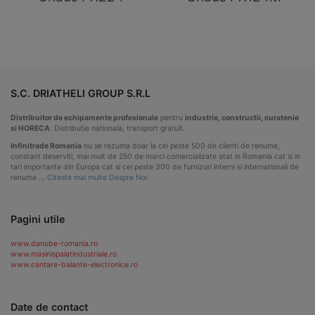
S.C. DRIATHELI GROUP S.R.L
Distribuitor de echipamente profesionale
pentru
industrie, constructii, curatenie
si HORECA
. Distributie nationala, transport gratuit.
Infinitrade Romania
nu se rezuma doar la cei peste 500 de clienti de renume,
constant deserviti, mai mult de 250 de marci comercializate atat in Romania cat si in
tari importante din Europa cat si cei peste 300 de furnizori interni si internationali de
renume …
Citeste mai multe Despre Noi
Pagini utile
www.danube-romania.ro
www.masinispalatindustriale.ro
www.cantare-balante-electronice.ro
Date de contact