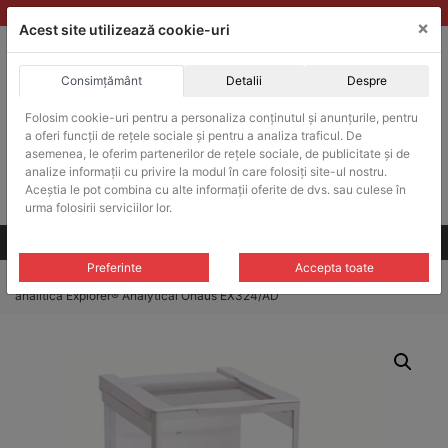
Skip
vanzari@balante-ohaus.ro
|
Infinitrade Romania
×
to
Acest site utilizează cookie-uri
content
Consimțământ
Detalii
Despre
ACHIZITII PUBLICE
Produsele pot fi achizitionate si in sistemul SEAP / SICAP
Folosim cookie-uri pentru a personaliza conținutul și anunțurile, pentru
a oferi funcții de rețele sociale și pentru a analiza traficul. De
Products
search
CAUTARE
asemenea, le oferim partenerilor de rețele sociale, de publicitate și de
analize informații cu privire la modul în care folosiți site-ul nostru.
Aceștia le pot combina cu alte informații oferite de dvs. sau culese în
Cere-ne oferta!
urma folosirii serviciilor lor.
Toate produsele
CONTACT
Preferinte
Accepta toate
Home
/
Balante analitice
/
Balante analitice Explorer® Analytical
/ Balanta
analitica Explorer® Analytical Ohaus EX324/AD