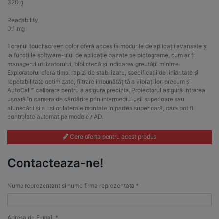
320 g
Readability
0.1 mg
Ecranul touchscreen color oferă acces la modurile de aplicații avansate și
la funcțiile software-ului de aplicație bazate pe pictograme, cum ar fi
managerul utilizatorului, bibliotecă și indicarea greutății minime.
Exploratorul oferă timpi rapizi de stabilizare, specificații de liniaritate și
repetabilitate optimizate, filtrare îmbunătățită a vibrațiilor, precum și
AutoCal ™ calibrare pentru a asigura precizia. Proiectorul asigură intrarea
ușoară în camera de cântărire prin intermediul ușii superioare sau
alunecării și a ușilor laterale montate în partea superioară, care pot fi
controlate automat pe modele / AD.
Cere oferta pentru acest produs
Contacteaza-ne!
Nume reprezentant si nume firma reprezentata *
Adresa de E-mail *