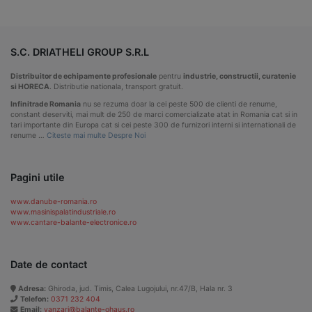
S.C. DRIATHELI GROUP S.R.L
Distribuitor de echipamente profesionale
pentru
industrie, constructii, curatenie
si HORECA
. Distributie nationala, transport gratuit.
Infinitrade Romania
nu se rezuma doar la cei peste 500 de clienti de renume,
constant deserviti, mai mult de 250 de marci comercializate atat in Romania cat si in
tari importante din Europa cat si cei peste 300 de furnizori interni si internationali de
renume …
Citeste mai multe Despre Noi
Pagini utile
www.danube-romania.ro
www.masinispalatindustriale.ro
www.cantare-balante-electronice.ro
Date de contact
Adresa:
Ghiroda, jud. Timis, Calea Lugojului, nr.47/B, Hala nr. 3
Telefon:
0371 232 404
Email:
vanzari@balante-ohaus.ro