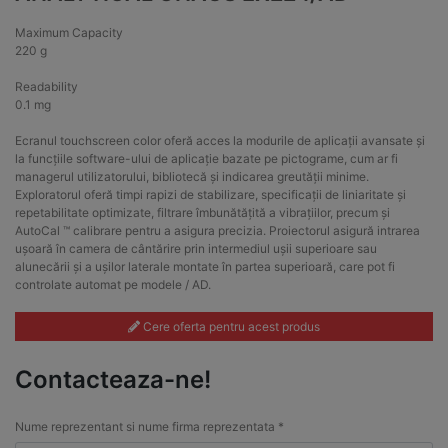
Maximum Capacity
220 g
Readability
0.1 mg
Ecranul touchscreen color oferă acces la modurile de aplicații avansate și
la funcțiile software-ului de aplicație bazate pe pictograme, cum ar fi
managerul utilizatorului, bibliotecă și indicarea greutății minime.
Exploratorul oferă timpi rapizi de stabilizare, specificații de liniaritate și
repetabilitate optimizate, filtrare îmbunătățită a vibrațiilor, precum și
AutoCal ™ calibrare pentru a asigura precizia. Proiectorul asigură intrarea
ușoară în camera de cântărire prin intermediul ușii superioare sau
alunecării și a ușilor laterale montate în partea superioară, care pot fi
controlate automat pe modele / AD.
Cere oferta pentru acest produs
Contacteaza-ne!
Nume reprezentant si nume firma reprezentata *