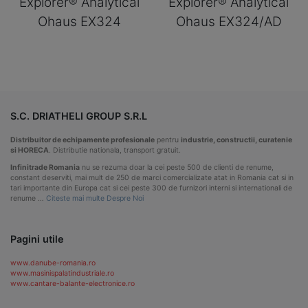
Explorer® Analytical
Explorer® Analytical
Ohaus EX324
Ohaus EX324/AD
S.C. DRIATHELI GROUP S.R.L
Distribuitor de echipamente profesionale
pentru
industrie, constructii, curatenie
si HORECA
. Distributie nationala, transport gratuit.
Infinitrade Romania
nu se rezuma doar la cei peste 500 de clienti de renume,
constant deserviti, mai mult de 250 de marci comercializate atat in Romania cat si in
tari importante din Europa cat si cei peste 300 de furnizori interni si internationali de
renume …
Citeste mai multe Despre Noi
Pagini utile
www.danube-romania.ro
www.masinispalatindustriale.ro
www.cantare-balante-electronice.ro