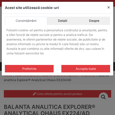
Skip
vanzari@balante-ohaus.ro
|
Infinitrade Romania
×
to
Acest site utilizează cookie-uri
content
Consimțământ
Detalii
Despre
ACHIZITII PUBLICE
Folosim cookie-uri pentru a personaliza conținutul și anunțurile, pentru
Produsele pot fi achizitionate si in sistemul SEAP / SICAP
a oferi funcții de rețele sociale și pentru a analiza traficul. De
Products
asemenea, le oferim partenerilor de rețele sociale, de publicitate și de
search
CAUTARE
analize informații cu privire la modul în care folosiți site-ul nostru.
Aceștia le pot combina cu alte informații oferite de dvs. sau culese în
urma folosirii serviciilor lor.
Cere-ne oferta!
Toate produsele
CONTACT
Preferinte
Accepta toate
Home
/
Balante analitice
/
Balante analitice Explorer® Analytical
/ Balanta
analitica Explorer® Analytical Ohaus EX224/AD
Cere oferta pentru acest produs
BALANTA ANALITICA EXPLORER®
ANALYTICAL OHAUS EX224/AD