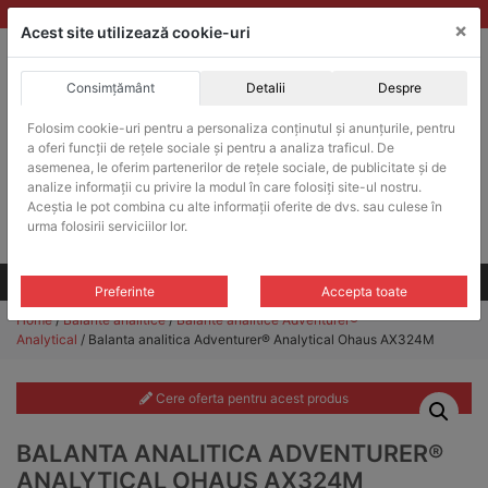
Skip
vanzari@balante-ohaus.ro
|
Infinitrade Romania
×
to
Acest site utilizează cookie-uri
content
Consimțământ
Detalii
Despre
ACHIZITII PUBLICE
Folosim cookie-uri pentru a personaliza conținutul și anunțurile, pentru
Produsele pot fi achizitionate si in sistemul SEAP / SICAP
a oferi funcții de rețele sociale și pentru a analiza traficul. De
Products
asemenea, le oferim partenerilor de rețele sociale, de publicitate și de
search
CAUTARE
analize informații cu privire la modul în care folosiți site-ul nostru.
Aceștia le pot combina cu alte informații oferite de dvs. sau culese în
urma folosirii serviciilor lor.
Cere-ne oferta!
Toate produsele
CONTACT
Preferinte
Accepta toate
Home
/
Balante analitice
/
Balante analitice Adventurer®
Analytical
/ Balanta analitica Adventurer® Analytical Ohaus AX324M
Cere oferta pentru acest produs
BALANTA ANALITICA ADVENTURER®
ANALYTICAL OHAUS AX324M