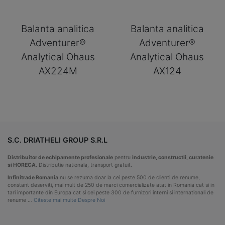
Balanta analitica
Balanta analitica
Adventurer®
Adventurer®
Analytical Ohaus
Analytical Ohaus
AX224M
AX124
S.C. DRIATHELI GROUP S.R.L
Distribuitor de echipamente profesionale
pentru
industrie, constructii, curatenie
si HORECA
. Distributie nationala, transport gratuit.
Infinitrade Romania
nu se rezuma doar la cei peste 500 de clienti de renume,
constant deserviti, mai mult de 250 de marci comercializate atat in Romania cat si in
tari importante din Europa cat si cei peste 300 de furnizori interni si internationali de
renume …
Citeste mai multe Despre Noi