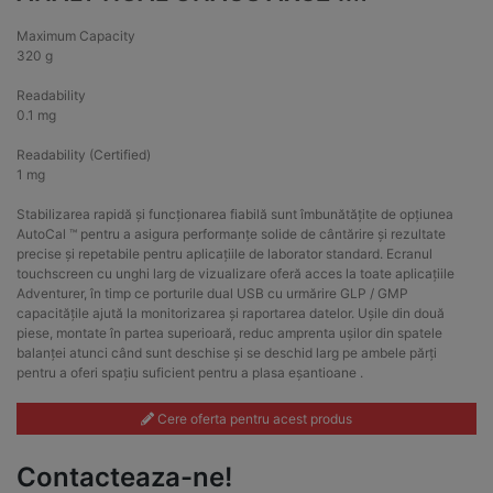
Maximum Capacity
320 g
Readability
0.1 mg
Readability (Certified)
1 mg
Stabilizarea rapidă și funcționarea fiabilă sunt îmbunătățite de opțiunea
AutoCal ™ pentru a asigura performanțe solide de cântărire și rezultate
precise și repetabile pentru aplicațiile de laborator standard. Ecranul
touchscreen cu unghi larg de vizualizare oferă acces la toate aplicațiile
Adventurer, în timp ce porturile dual USB cu urmărire GLP / GMP
capacitățile ajută la monitorizarea și raportarea datelor. Ușile din două
piese, montate în partea superioară, reduc amprenta ușilor din spatele
balanței atunci când sunt deschise și se deschid larg pe ambele părți
pentru a oferi spațiu suficient pentru a plasa eșantioane .
Cere oferta pentru acest produs
Contacteaza-ne!