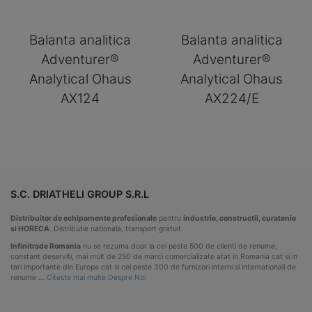
Balanta analitica
Balanta analitica
Adventurer®
Adventurer®
Analytical Ohaus
Analytical Ohaus
AX124
AX224/E
S.C. DRIATHELI GROUP S.R.L
Distribuitor de echipamente profesionale
pentru
industrie, constructii, curatenie
si HORECA
. Distributie nationala, transport gratuit.
Infinitrade Romania
nu se rezuma doar la cei peste 500 de clienti de renume,
constant deserviti, mai mult de 250 de marci comercializate atat in Romania cat si in
tari importante din Europa cat si cei peste 300 de furnizori interni si internationali de
renume …
Citeste mai multe Despre Noi