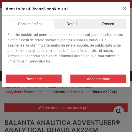
Skip
vanzari@balante-ohaus.ro
|
Infinitrade Romania
×
to
Acest site utilizează cookie-uri
content
Consimțământ
Detalii
Despre
ACHIZITII PUBLICE
Folosim cookie-uri pentru a personaliza conținutul și anunțurile, pentru
Produsele pot fi achizitionate si in sistemul SEAP / SICAP
a oferi funcții de rețele sociale și pentru a analiza traficul. De
Products
asemenea, le oferim partenerilor de rețele sociale, de publicitate și de
search
CAUTARE
analize informații cu privire la modul în care folosiți site-ul nostru.
Aceștia le pot combina cu alte informații oferite de dvs. sau culese în
urma folosirii serviciilor lor.
Cere-ne oferta!
Toate produsele
CONTACT
Preferinte
Accepta toate
Home
/
Balante analitice
/
Balante analitice Adventurer®
Analytical
/ Balanta analitica Adventurer® Analytical Ohaus AX224M
Cere oferta pentru acest produs
BALANTA ANALITICA ADVENTURER®
ANALYTICAL OHAUS AX224M