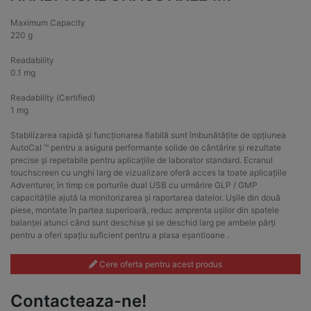
Maximum Capacity
220 g
Readability
0.1 mg
Readability (Certified)
1 mg
Stabilizarea rapidă și funcționarea fiabilă sunt îmbunătățite de opțiunea
AutoCal ™ pentru a asigura performanțe solide de cântărire și rezultate
precise și repetabile pentru aplicațiile de laborator standard. Ecranul
touchscreen cu unghi larg de vizualizare oferă acces la toate aplicațiile
Adventurer, în timp ce porturile dual USB cu urmărire GLP / GMP
capacitățile ajută la monitorizarea și raportarea datelor. Ușile din două
piese, montate în partea superioară, reduc amprenta ușilor din spatele
balanței atunci când sunt deschise și se deschid larg pe ambele părți
pentru a oferi spațiu suficient pentru a plasa eșantioane .
Cere oferta pentru acest produs
Contacteaza-ne!