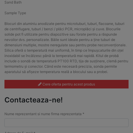
Sand Bath
Sample Type
Blocuri din aluminiu anodizate pentru microtuburi, tuburi, flacoane, tuburi
de centrifugare, tuburi / benzi / plăci PCR, microplăci și cuve. Blocurile
solide pot fi utilizate pentru diapozitive sau forate pentru a răspunde
nevoilor dvs. personalizate. Băile sunt ideale pentru a ține tuburi de
dimensiuni multiple, mostre neregulate sau pentru probe neconvenționale.
Silica oferă o temperatură mai uniformă, în timp ce împușcaturile din oțel
inoxidabil se încălzesc până la temperatură mai rapidă. Kitul de probă
include o sondă de temperatură PT100 RTD, tija de susținere, clemă pentru
termometru și conector. Când este necesară precizia, sonda permite
aparatului să afișeze temperatura reală a blocului sau a probei.
Cere oferta pentru acest produs
Contacteaza-ne!
Nume reprezentant si nume firma reprezentata *