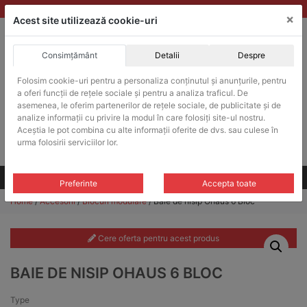
Skip
vanzari@balante-ohaus.ro
|
Infinitrade Romania
×
to
Acest site utilizează cookie-uri
content
Consimțământ
Detalii
Despre
ACHIZITII PUBLICE
Folosim cookie-uri pentru a personaliza conținutul și anunțurile, pentru
Produsele pot fi achizitionate si in sistemul SEAP / SICAP
a oferi funcții de rețele sociale și pentru a analiza traficul. De
Products
asemenea, le oferim partenerilor de rețele sociale, de publicitate și de
search
CAUTARE
analize informații cu privire la modul în care folosiți site-ul nostru.
Aceștia le pot combina cu alte informații oferite de dvs. sau culese în
urma folosirii serviciilor lor.
Cere-ne oferta!
Toate produsele
CONTACT
Preferinte
Accepta toate
Home
/
Accesorii
/
Blocuri modulare
/ Baie de nisip Ohaus 6 Bloc
Cere oferta pentru acest produs
BAIE DE NISIP OHAUS 6 BLOC
Type