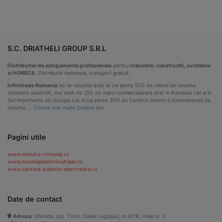
S.C. DRIATHELI GROUP S.R.L
Distribuitor de echipamente profesionale
pentru
industrie, constructii, curatenie
si HORECA
. Distributie nationala, transport gratuit.
Infinitrade Romania
nu se rezuma doar la cei peste 500 de clienti de renume,
constant deserviti, mai mult de 250 de marci comercializate atat in Romania cat si in
tari importante din Europa cat si cei peste 300 de furnizori interni si internationali de
renume …
Citeste mai multe Despre Noi
Pagini utile
www.danube-romania.ro
www.masinispalatindustriale.ro
www.cantare-balante-electronice.ro
Date de contact
Adresa:
Ghiroda, jud. Timis, Calea Lugojului, nr.47/B, Hala nr. 3