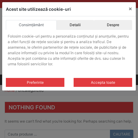
Skip
vanzari@balante-ohaus.ro
|
Infinitrade Romania
×
to
Acest site utilizează cookie-uri
content
Consimțământ
Detalii
Despre
ACHIZITII PUBLICE
Folosim cookie-uri pentru a personaliza conținutul și anunțurile, pentru
Produsele pot fi achizitionate si in sistemul SEAP / SICAP
a oferi funcții de rețele sociale și pentru a analiza traficul. De
Products
asemenea, le oferim partenerilor de rețele sociale, de publicitate și de
search
CAUTARE
analize informații cu privire la modul în care folosiți site-ul nostru.
Aceștia le pot combina cu alte informații oferite de dvs. sau culese în
urma folosirii serviciilor lor.
Cere-ne oferta!
Toate produsele
CONTACT
Preferinte
Accepta toate
Home
/ Uncategorized
NOTHING FOUND
It seems we can’t find what you’re looking for. Perhaps searching can help.
CAUTARE