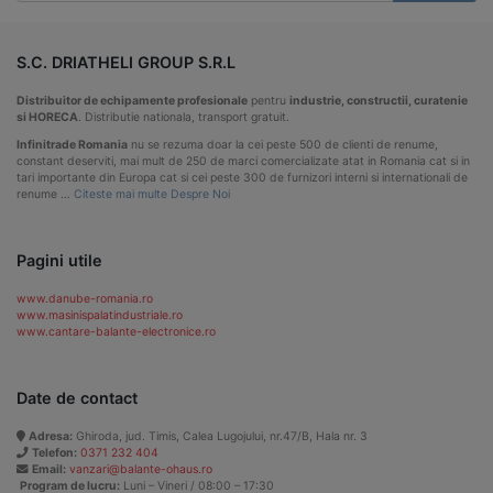
S.C. DRIATHELI GROUP S.R.L
Distribuitor de echipamente profesionale
pentru
industrie, constructii, curatenie
si HORECA
. Distributie nationala, transport gratuit.
Infinitrade Romania
nu se rezuma doar la cei peste 500 de clienti de renume,
constant deserviti, mai mult de 250 de marci comercializate atat in Romania cat si in
tari importante din Europa cat si cei peste 300 de furnizori interni si internationali de
renume …
Citeste mai multe Despre Noi
Pagini utile
www.danube-romania.ro
www.masinispalatindustriale.ro
www.cantare-balante-electronice.ro
Date de contact
Adresa:
Ghiroda, jud. Timis, Calea Lugojului, nr.47/B, Hala nr. 3
Telefon:
0371 232 404
Email:
vanzari@balante-ohaus.ro
Program de lucru:
Luni – Vineri / 08:00 – 17:30